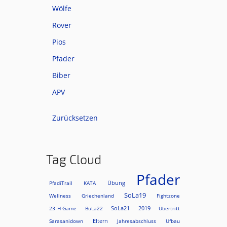
Wölfe
Rover
Pios
Pfader
Biber
APV
Zurücksetzen
Tag Cloud
Pfader
Übung
PfadiTrail
KATA
SoLa19
Wellness
Griechenland
Fightzone
SoLa21
2019
23 H Game
BuLa22
Übertritt
Eltern
Sarasanidown
Jahresabschluss
Ufbau