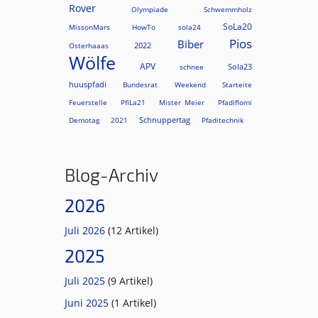
Rover
Olympiade
Schwemmholz
SoLa20
MissonMars
HowTo
sola24
Pios
Biber
2022
Osterhaaas
Wölfe
APV
Sola23
schnee
huuspfadi
Bundesrat
Weekend
Starteite
Feuerstelle
PfiLa21
Mister Meier
Pfadiflomi
Schnuppertag
Demotag
2021
Pfaditechnik
Blog-Archiv
2026
Juli 2026
(12 Artikel)
2025
Juli 2025
(9 Artikel)
Juni 2025
(1 Artikel)