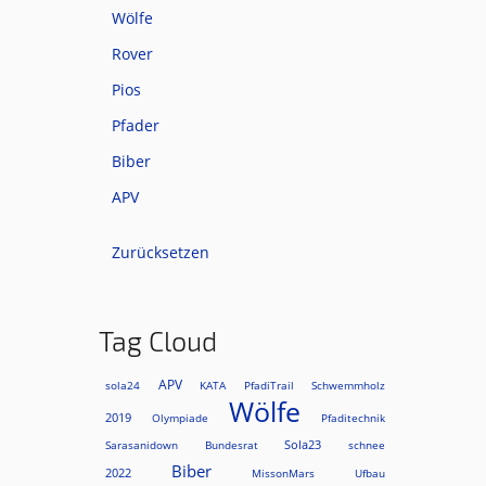
Wölfe
Rover
Pios
Pfader
Biber
APV
Zurücksetzen
Tag Cloud
APV
sola24
KATA
PfadiTrail
Schwemmholz
Wölfe
2019
Olympiade
Pfaditechnik
Sola23
Sarasanidown
Bundesrat
schnee
Biber
2022
MissonMars
Ufbau