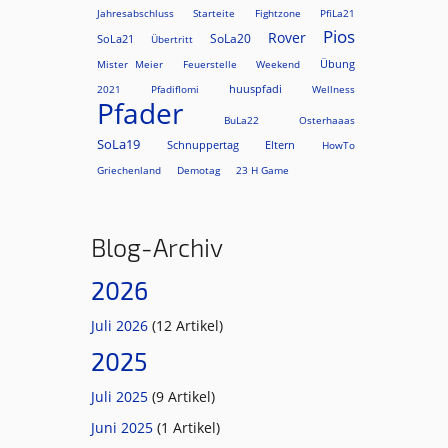
Jahresabschluss
Starteite
Fightzone
PfiLa21
Pios
Rover
SoLa20
SoLa21
Übertritt
Übung
Mister Meier
Feuerstelle
Weekend
huuspfadi
2021
Pfadiflomi
Wellness
Pfader
BuLa22
Osterhaaas
SoLa19
Schnuppertag
Eltern
HowTo
Griechenland
Demotag
23 H Game
Blog-Archiv
2026
Juli 2026
(12 Artikel)
2025
Juli 2025
(9 Artikel)
Juni 2025
(1 Artikel)