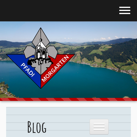
Home
Blog
Über uns
Stufen
Galerie
Programm
Blog
Downloads
Kontakt